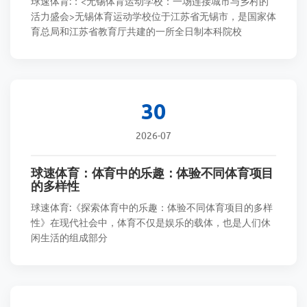
球速体育:：<无锡体育运动学校：一场连接城市与乡村的
活力盛会>无锡体育运动学校位于江苏省无锡市，是国家体
育总局和江苏省教育厅共建的一所全日制本科院校
30
2026-07
球速体育：体育中的乐趣：体验不同体育项目
的多样性
球速体育:《探索体育中的乐趣：体验不同体育项目的多样
性》在现代社会中，体育不仅是娱乐的载体，也是人们休
闲生活的组成部分