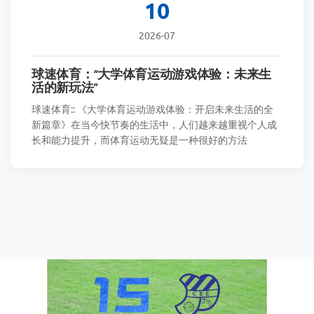
10
2026-07
球速体育：“大学体育运动游戏体验：未来生
活的新玩法”
球速体育:: 《大学体育运动游戏体验：开启未来生活的全
新篇章》在当今快节奏的生活中，人们越来越重视个人成
长和能力提升，而体育运动无疑是一种很好的方法