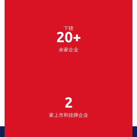
下辖
20
+
余家企业
2
家上市和挂牌企业