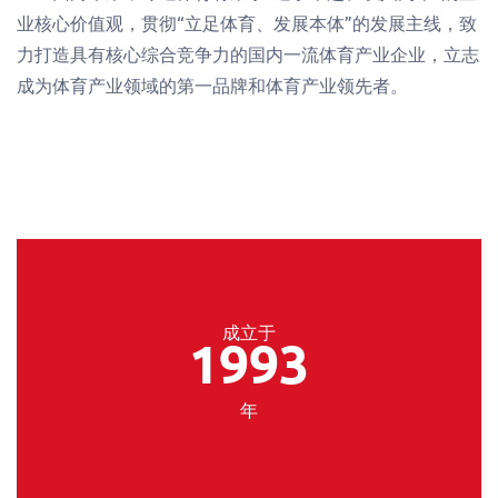
业核心价值观，贯彻“立足体育、发展本体”的发展主线，致
力打造具有核心综合竞争力的国内一流体育产业企业，立志
成为体育产业领域的第一品牌和体育产业领先者。
成立于
1993
年