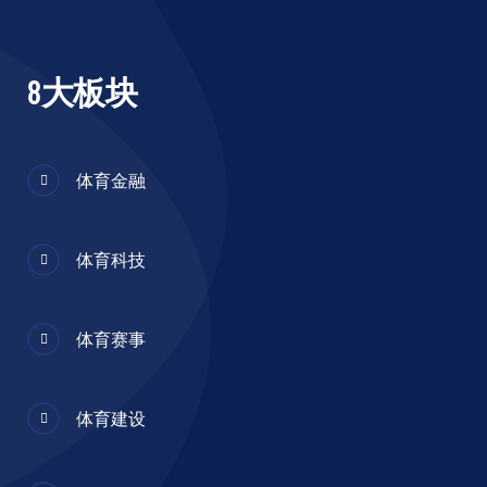
8大板块
体育金融
体育科技
体育赛事
体育建设