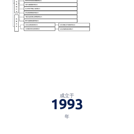
成立于
1993
年