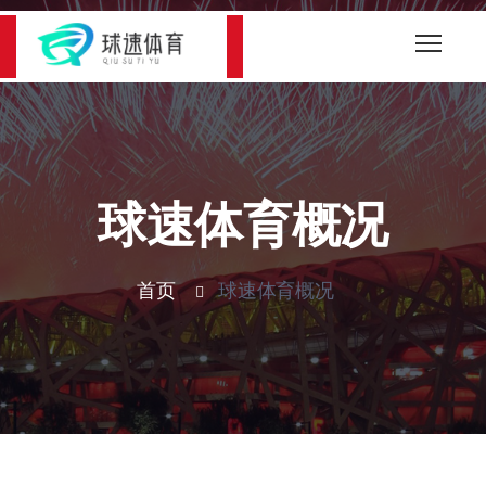
球速体育概况
首页
球速体育概况