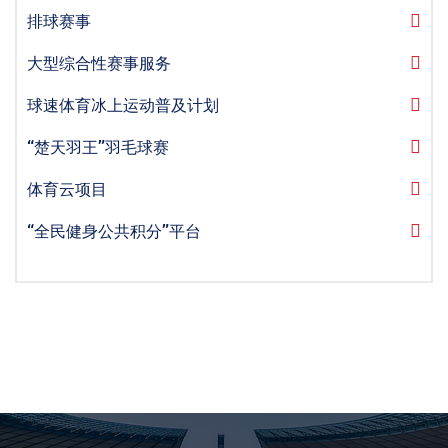
排球赛事
大型综合性赛事服务
球速体育冰上运动普及计划
“楚天羽王”羽毛球赛
体育云项目
“全民健身公共积分”平台