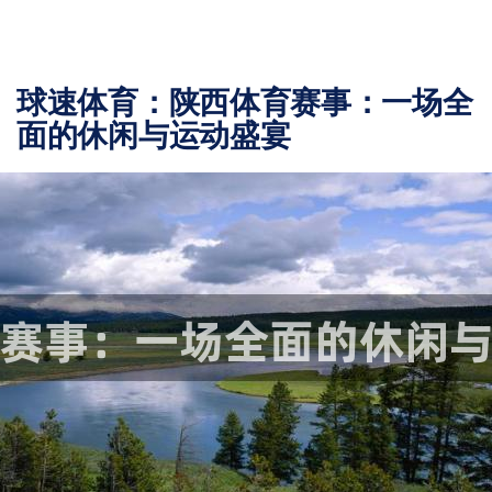
球速体育：陕西体育赛事：一场全
面的休闲与运动盛宴