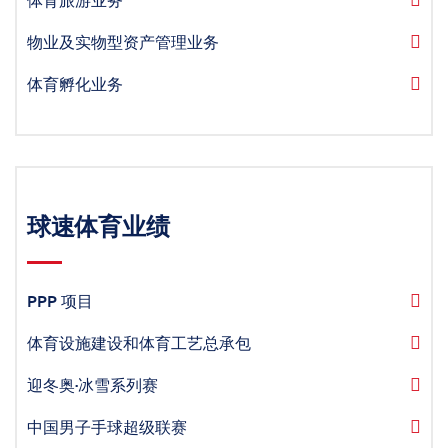
物业及实物型资产管理业务
体育孵化业务
球速体育业绩
PPP 项目
体育设施建设和体育工艺总承包
迎冬奥·冰雪系列赛
中国男子手球超级联赛